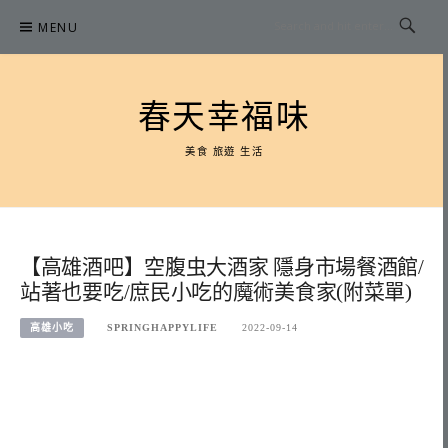
Skip
MENU
to
content
春天幸福味
美食 旅遊 生活
【高雄酒吧】空腹虫大酒家 隱身市場餐酒館/
站著也要吃/庶民小吃的魔術美食家(附菜單)
高雄小吃
SPRINGHAPPYLIFE
2022-09-14