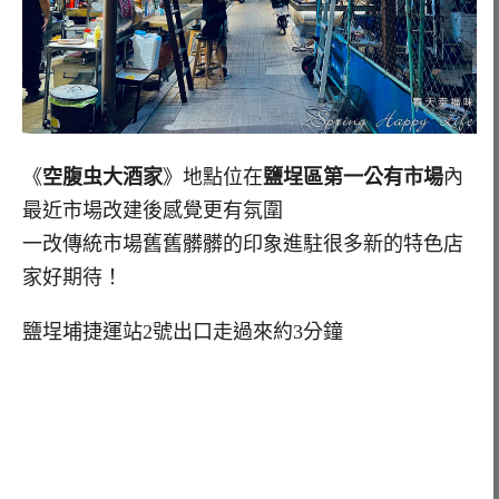
《
空腹虫大酒家
》地點位在
鹽埕區第一公有市場
內
最近市場改建後感覺更有氛圍
一改傳統市場舊舊髒髒的印象進駐很多新的特色店
家好期待！
鹽埕埔捷運站2號出口走過來約3分鐘