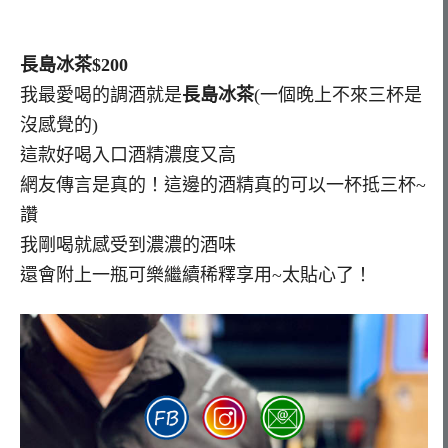
長島冰茶$200
我最愛喝的調酒就是
長島冰茶
(一個晚上不來三杯是
沒感覺的)
這款好喝入口酒精濃度又高
網友傳言是真的！這邊的酒精真的可以一杯抵三杯~
讚
我剛喝就感受到濃濃的酒味
還會附上一瓶可樂繼續稀釋享用~太貼心了！