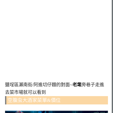
鹽埕區瀨南街/阿進切仔麵的對面~
老耄
旁巷子走進
去菜市場就可以看到
空腹虫大酒家菜單&價位