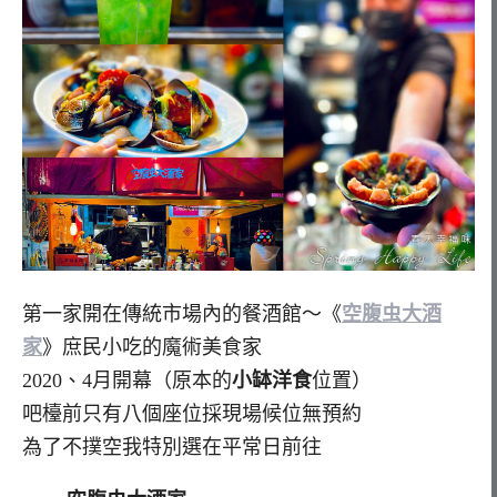
第一家開在傳統市場內的餐酒館～《
空腹虫大酒
家
》庶民小吃的魔術美食家
2020、4月開幕（原本的
小缽洋食
位置）
吧檯前只有八個座位採現場候位無預約
為了不撲空我特別選在平常日前往