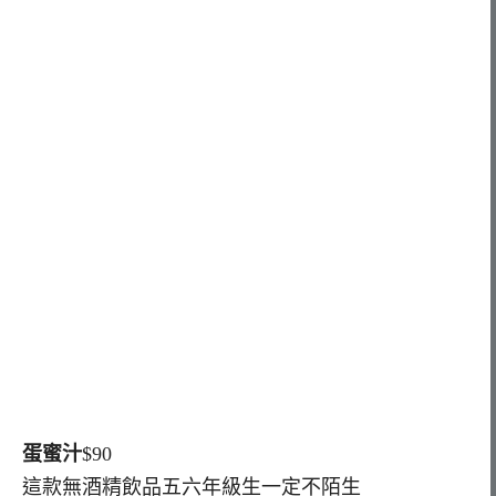
蛋蜜汁
$90
這款無酒精飲品五六年級生一定不陌生