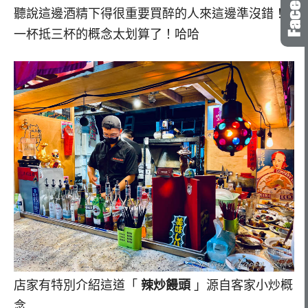
聽說這邊酒精下得很重要買醉的人來這邊準沒錯！
一杯抵三杯的概念太划算了！哈哈
店家有特別介紹這道「
辣炒饅頭
」源自客家小炒概
念