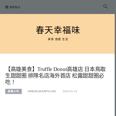
Skip
MENU
to
content
春天幸福味
美食 旅遊 生活
【高雄美食】Truffle Donut高雄店 日本鳥取
生甜甜圈 排隊名店海外首店 松露甜甜圈必
吃！
高雄小吃
SPRINGHAPPYLIFE
2026-01-16