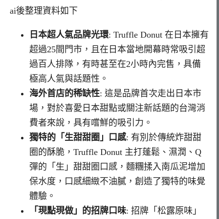
ai後整理資料如下
日本超人氣品牌光環
: Truffle Donut 在日本擁有
超過25間門市，且在日本當地開幕時常吸引超
過百人排隊，有時甚至在2小時內完售，具備
極高人氣與話題性。
海外首店的稀缺性
: 這是品牌首次走出日本市
場，對於喜愛日本甜點或關注新話題的台灣消
費者來說，具有嚐鮮的吸引力。
獨特的「生甜甜圈」口感
: 有別於傳統炸甜甜
圈的酥脆，Truffle Donut 主打蓬鬆、濕潤、Q
彈的「生」甜甜圈口感，麵糰揉入南瓜泥增加
保水度，口感細緻不油膩，創造了獨特的味覺
體驗。
「現點現做」的招牌口味
: 招牌「松露原味」