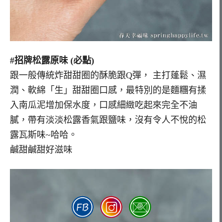
#招牌松露原味 (必點)
跟一般傳統炸甜甜圈的酥脆跟Q彈， 主打蓬鬆、濕
潤、軟綿「生」甜甜圈口感，最特別的是麵糰有揉
入南瓜泥增加保水度，口感細緻吃起來完全不油
膩，帶有淡淡松露香氣跟鹽味，沒有令人不悅的松
露瓦斯味~哈哈。
鹹甜鹹甜好滋味