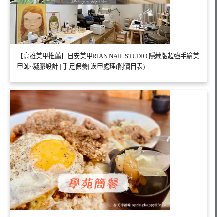
【高雄美甲推薦】日安美甲RIAN NAIL STUDIO 隱藏版超強手繪美
甲師~凝膠設計 | 手足保養| 崁甲處理(附價目表)