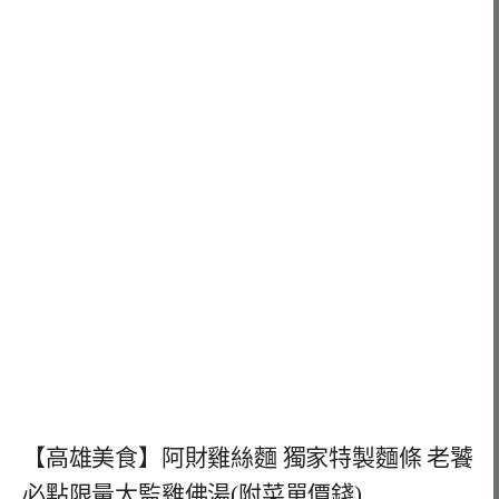
【高雄美食】阿財雞絲麵 獨家特製麵條 老饕
必點限量太監雞佛湯(附菜單價錢)