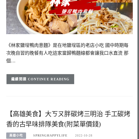
《林家鹽埕鴨肉意麵》是在地鹽埕區的老店小吃 國中時期每
次晚自習的晚餐有人吃這家當歸鴨麵線都會讓我口水直流 那
個…
CONTINUE READING
【高雄美食】大ㄎㄡ胖碳烤三明治 手工碳烤
香的古早味排隊美食(附菜單價錢)
高雄小吃
SPRINGHAPPYLIFE
2022-10-28