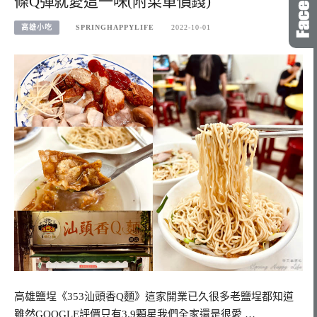
條Q彈就愛這一味(附菜單價錢)
高雄小吃
SPRINGHAPPYLIFE
2022-10-01
高雄鹽埕《353汕頭香Q麵》這家開業已久很多老鹽埕都知道
雖然GOOGLE評價只有3.9顆星我們全家還是很愛 …