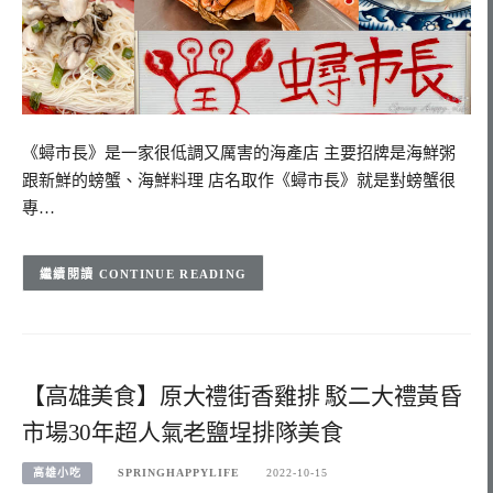
《蟳市長》是一家很低調又厲害的海產店 主要招牌是海鮮粥
跟新鮮的螃蟹、海鮮料理 店名取作《蟳市長》就是對螃蟹很
專…
CONTINUE READING
【高雄美食】原大禮街香雞排 駁二大禮黃昏
市場30年超人氣老鹽埕排隊美食
高雄小吃
SPRINGHAPPYLIFE
2022-10-15