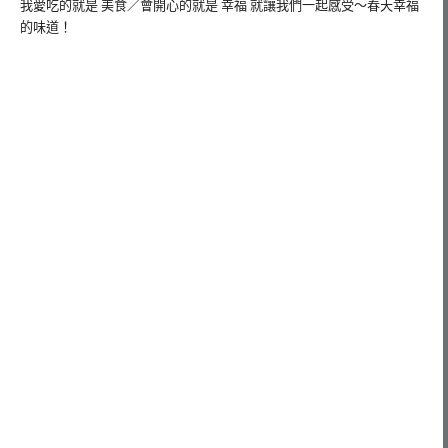
我愛吃的就是 美食／會開心的就是 幸福 就讓我們一起感受～春天幸福
的味道！