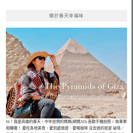
導
覽
關於春天幸福味
Hi！我是高雄的春天，
中年迷惘的媽媽(網媽XD) 喜歡手機拍照 // 無專業
相機喔！ 愛吃各地美食、愛到處旅遊、愛喝咖啡 沒去過的就是 祕境／