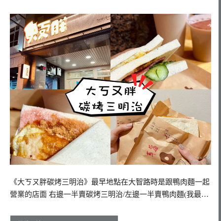
《大ㄎㄡ胖碳烤三明治》最早地點在大智路時是跟鴨肉麵一起
營業的店面 右邊一半賣碳烤三明治/左邊一半賣鴨肉麵(我最…