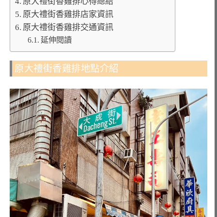
原大禮街香雞排心得總結
原大禮街香雞排店家資訊
原大禮街香雞排交通資訊
延伸閱讀
原大禮街香雞排地點介紹