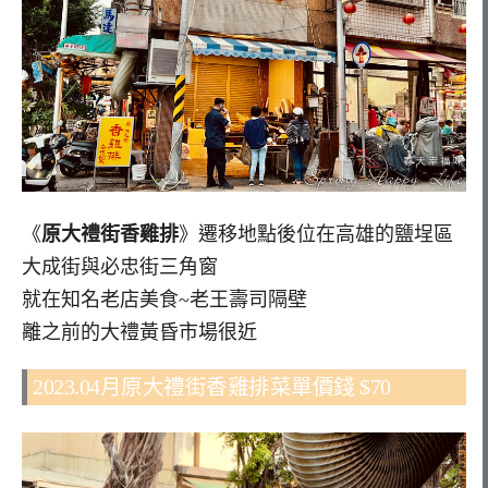
《
原大禮街香雞排
》遷移地點後位在高雄的鹽埕區
大成街與必忠街三角窗
就在知名老店美食~老王壽司隔壁
離之前的大禮黃昏市場很近
2023.04月原大禮街香雞排菜單價錢 $70