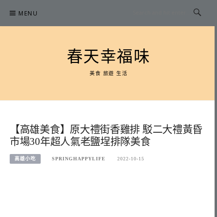
Skip
MENU
to
content
春天幸福味
美食 旅遊 生活
【高雄美食】原大禮街香雞排 駁二大禮黃昏
市場30年超人氣老鹽埕排隊美食
高雄小吃
SPRINGHAPPYLIFE
2022-10-15