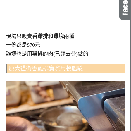
現場只販賣
香雞排
和
雞塊
兩種
一份都是$70元
雞塊也是用雞排的肉(已經去骨)做的
原大禮街香雞排實際用餐體驗