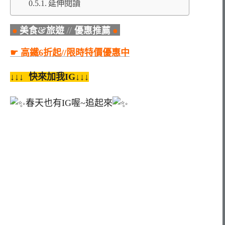
延伸閱讀
●
美食&旅遊 // 優惠推薦
●
☛ 高鐵6折起//限時特價優惠中
↓↓↓ 快來加我IG↓↓↓
春天也有IG喔~追起來