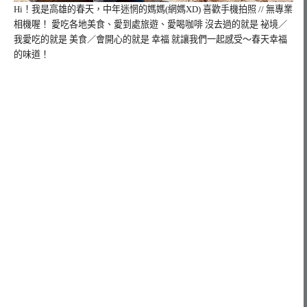
Hi！我是高雄的春天，
中年迷惘的媽媽(網媽XD) 喜歡手機拍照 // 無專業
相機喔！ 愛吃各地美食、愛到處旅遊、愛喝咖啡 沒去過的就是 祕境／
我愛吃的就是 美食／會開心的就是 幸福 就讓我們一起感受～春天幸福
的味道！