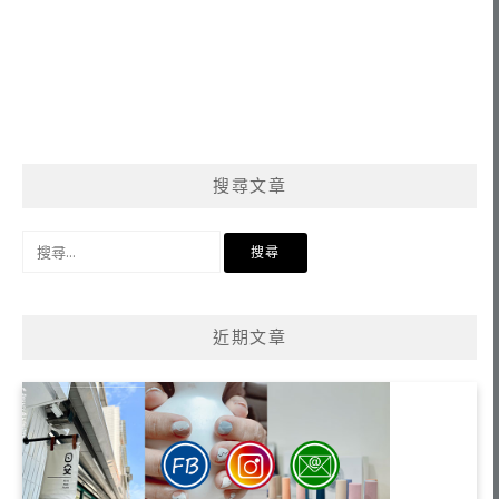
搜尋文章
搜
尋
關
鍵
近期文章
字: