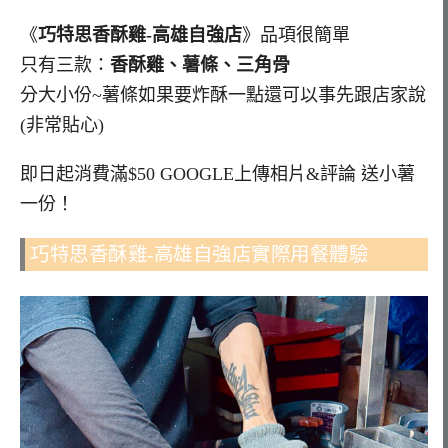
《
巧特思香酥雞-高雄自強店
》品項很簡單
只有三款：
香酥雞、薯條、三角骨
分大小份~薯條如果要炸酥一點還可以事先跟店家說
(非常貼心)
即日起消費滿$50 GOOGLE上傳相片&評論 送小薯
一份！
巧特思香酥雞-高雄自強店實際用餐體驗