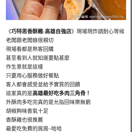
《
巧特思香酥雞-高雄自強店
》現場現炸請耐心等候
老闆跟老闆娘很親切
現場看都是熟客回購
甚至看到人就知道要點甚麼
作生意就是這樣
只要用心服務做好餐點
客人都會感受並給予實質的回饋
這家真的是
高雄最好吃多肉三角骨！
外酥肉多吃完真的是允指回味樂無窮
胡椒夠味香氣十足
香酥雞也很推薦
最愛吃免費的屑屑~哈哈