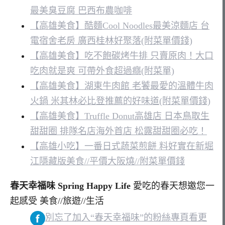
最美臭豆腐 巴西布農咖啡
【高雄美食】酷麵Cool Noodles最美涼麵店 台
電宿舍老房 廣西桂林好聚落(附菜單價錢)
【高雄美食】吃不飽碳烤牛排 只賣原肉！大口
吃肉就是爽 可帶外食超過癮(附菜單)
【高雄美食】湖東牛肉館 老饕最愛的溫體牛肉
火鍋 米其林必比登推薦的好味道(附菜單價錢)
【高雄美食】Truffle Donut高雄店 日本鳥取生
甜甜圈 排隊名店海外首店 松露甜甜圈必吃！
【高雄小吃】一番日式蔬菜煎餅 料好實在新堀
江隱藏版美食//平價大阪燒//附菜單價錢
春天幸福味 Spring Happy Life
愛吃的春天想邀您一
起感受 美食//旅遊//生活
別忘了加入“春天幸福味”的粉絲專頁看更