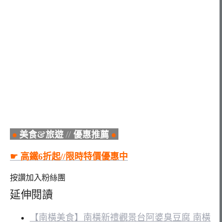
●
美食&旅遊 // 優惠推薦
●
☛ 高鐵6折起//限時特價優惠中
按讚加入粉絲團
延伸閱讀
【南橫美食】南橫新禮觀景台阿婆臭豆腐 南橫