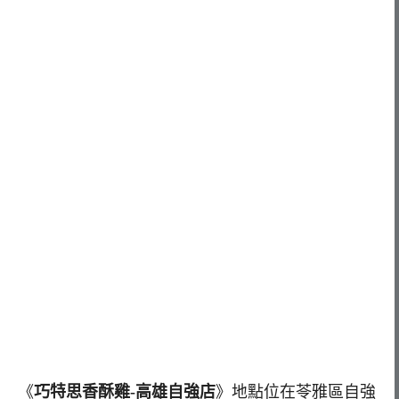
《
巧特思香酥雞-高雄自強店
》地點位在苓雅區自強