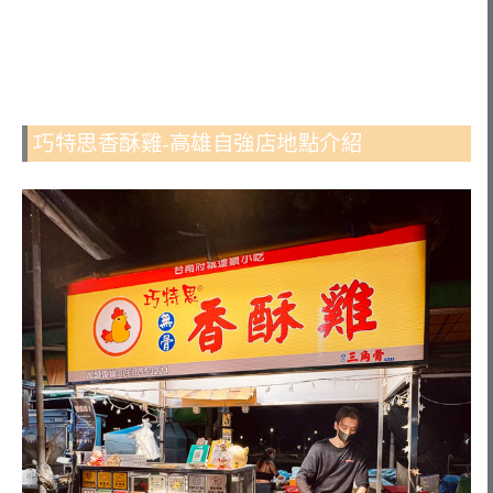
巧特思香酥雞-高雄自強店地點介紹