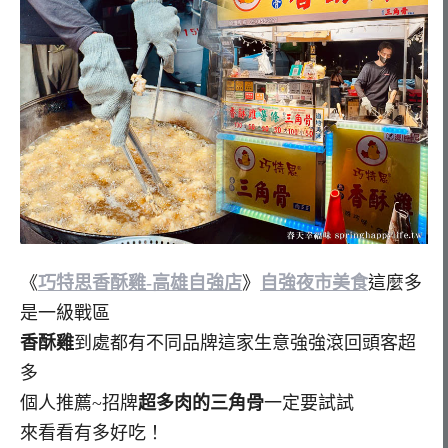
《
巧特思香酥雞-高雄自強店
》
自強夜市美食
這麼多
是一級戰區
香酥雞
到處都有不同品牌這家生意強強滾回頭客超
多
個人推薦~招牌
超多肉的三角骨
一定要試試
來看看有多好吃！