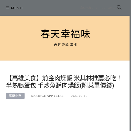
Skip
MENU
to
content
春天幸福味
美食 旅遊 生活
【高雄美食】前金肉燥飯 米其林推薦必吃！
半熟鴨蛋包 手炒魚酥肉燥飯(附菜單價錢)
高雄小吃
SPRINGHAPPYLIFE
2023-06-21