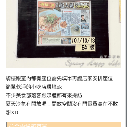
騎樓跟室內都有座位需先填單再讓店家安排座位
簡單乾淨的小吃店環境ok
不少美食部落客跟媒體都有來採訪
夏天冷氣有開放喔！開放空間沒有門電費實在不敢
想XD
前金肉燥飯菜單