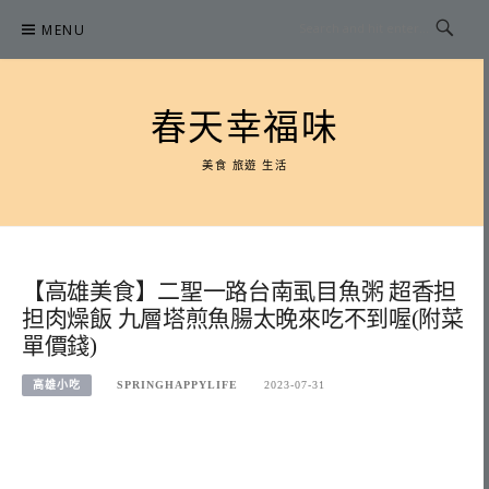
Skip
MENU
to
content
春天幸福味
美食 旅遊 生活
【高雄美食】二聖一路台南虱目魚粥 超香担
担肉燥飯 九層塔煎魚腸太晚來吃不到喔(附菜
單價錢)
高雄小吃
SPRINGHAPPYLIFE
2023-07-31