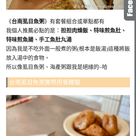
《
台南虱目魚粥
》有套餐組合或單點都有
我個人推薦必點的是：
担担肉燥飯、特味煎魚肚、
特味煎魚腸、手工魚肚丸湯
因為我是不吃外面一般煮的粥(根本是飯湯)這種將飯
放入湯中的食物，
所以像虱目魚粥、海產粥跟我是絕緣的~哈
台南虱目魚粥實際用餐體驗