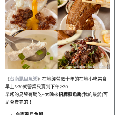
《
台南虱目魚粥
》在地經營數十年的在地小吃美食
早上5:30就營業只賣到下午2:30
早起的鳥兒有腸吃~太晚來
招牌煎魚腸
(我的最愛)可
是會賣完的！
台南虱目魚粥