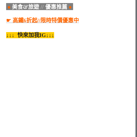
●
美食&旅遊 // 優惠推薦
●
☛ 高鐵6折起//限時特價優惠中
↓↓↓ 快來加我IG↓↓↓