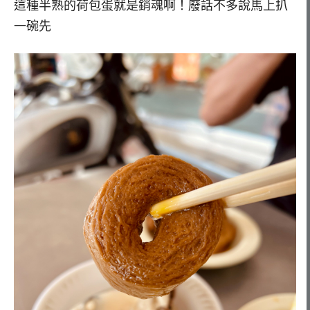
這種半熟的荷包蛋就是銷魂啊！廢話不多說馬上扒
一碗先