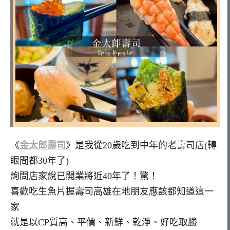
《
金太郎壽司
》是我從20歲吃到中年的老壽司店(轉
眼間都30年了)
詢問店家說已開業將近40年了！驚！
喜歡吃生魚片握壽司高雄在地朋友應該都知道這一
家
就是以CP質高、平價、新鮮、乾淨、好吃取勝