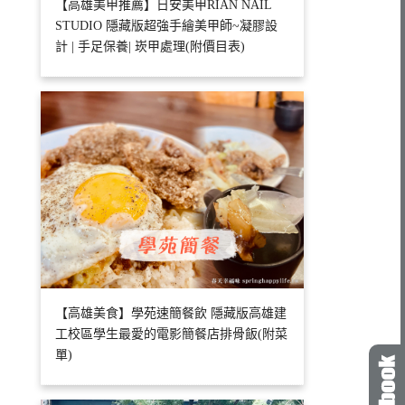
【高雄美甲推薦】日安美甲RIAN NAIL
STUDIO 隱藏版超強手繪美甲師~凝膠設
計 | 手足保養| 崁甲處理(附價目表)
【高雄美食】學苑速簡餐飲 隱藏版高雄建
工校區學生最愛的電影簡餐店排骨飯(附菜
單)