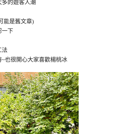
太多的遊客人潮
可能是舊文章)
認一下
工法
持~也很開心大家喜歡楊桃冰