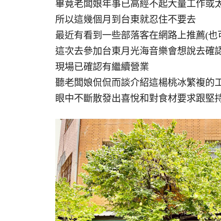
畢竟老闆娘年事已高經不起大量工作或
所以這幾個月到台東就忍住不要去
最近有看到一些部落客在網路上推薦(也
這次去參加台東月光海音樂會想說去確
現場已確認有繼續營業
聽老闆娘侃侃而談介紹這楊桃冰繁複的
眼中不斷散發出喜悅和對食材要求跟堅