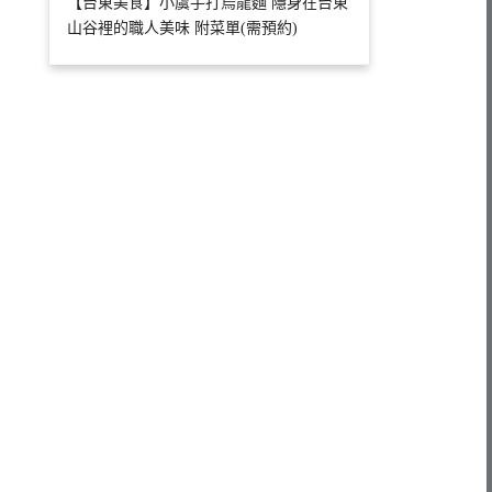
【台東美食】小虞手打烏龍麵 隱身在台東
山谷裡的職人美味 附菜單(需預約)