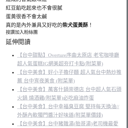
紅豆餡吃起來也不會很膩
蛋黃很香不會太鹹
真的是內外兼具又好吃的
柴犬蛋黃酥
！
按讚加入粉絲團
延伸閱讀
【台中甜點】Overture序曲太原店 老宅咖啡廳
超人氣蛋糕IG網美超夯打卡點(附菜單)
【台中美食】好小子擔仔麵 超人氣台中熱炒推
薦 台中宵夜美食 (附菜單)
【台中美食】萬客什鍋崇德店 台中超人氣石頭
火鍋 燒酒雞(附菜單)必吃麻油炸蛋
【台中美食】台中幸福臭豆腐 堅持每天換油//
外酥內軟獨門醬汁好味道(附菜單價錢)
【台中美食】台中豬雜湯(胎哥湯)老司機最愛