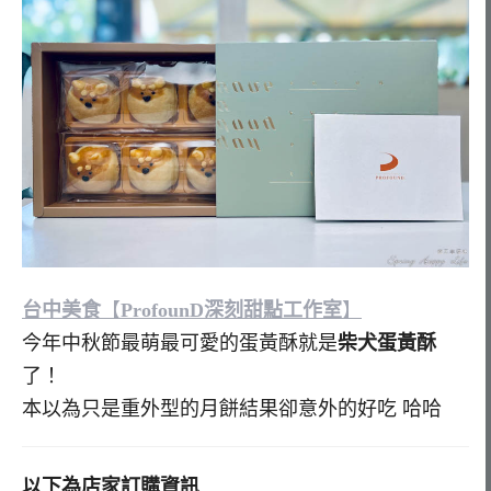
台中美食
【
ProfounD深刻甜點工作室
】
今年中秋節最萌最可愛的蛋黃酥就是
柴犬蛋黃酥
了！
本以為只是重外型的月餅結果卻意外的好吃 哈哈
以下為店家訂購資訊