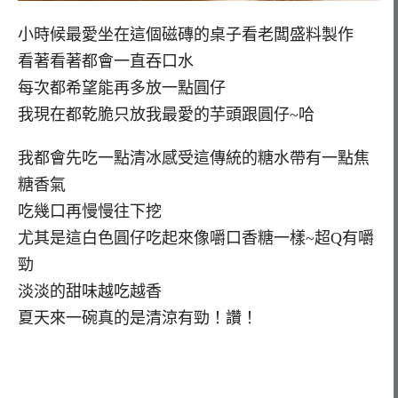
小時候最愛坐在這個磁磚的桌子看老闆盛料製作
看著看著都會一直吞口水
每次都希望能再多放一點圓仔
我現在都乾脆只放我最愛的芋頭跟圓仔~哈
我都會先吃一點清冰感受這傳統的糖水帶有一點焦
糖香氣
吃幾口再慢慢往下挖
尤其是這白色圓仔吃起來像嚼口香糖一樣~超Q有嚼
勁
淡淡的甜味越吃越香
夏天來一碗真的是清涼有勁！讚！