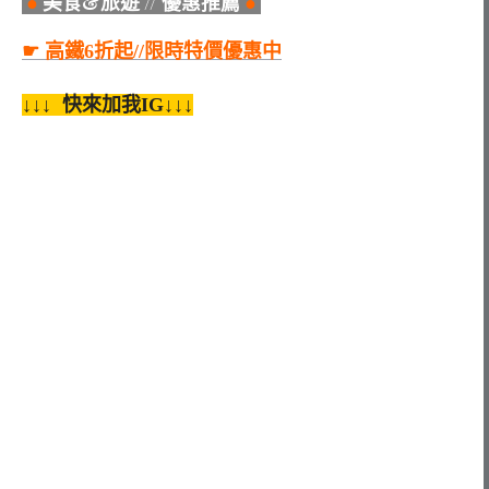
●
美食&旅遊 // 優惠推薦
●
☛ 高鐵6折起//限時特價優惠中
↓↓↓ 快來加我IG↓↓↓