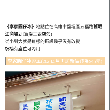
《李家圓仔冰》
地點位在高雄市鹽埕區五福路
舊堀
江商場
對面(漢王飯店旁)
從小到大就是這樣的擺設幾乎沒有改變
騎樓有座位可內用
李家圓仔冰
菜單(2023.5月再訪新價錢為$45元)