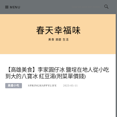
Skip
MENU
to
content
春天幸福味
美食 旅遊 生活
【高雄美食】李家圓仔冰 鹽埕在地人從小吃
到大的八寶冰 紅豆湯(附菜單價錢)
高雄小吃
SPRINGHAPPYLIFE
2023-05-11