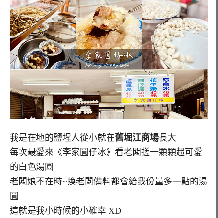
我是在地的鹽埕人從小就在
舊堀江商場
長大
每次最愛來《李家圓仔冰》看老闆搓一顆顆超可愛
的白色湯圓
老闆娘不在時~換老闆備料都會給我份量多一點的湯
圓
這就是我小時候的小確幸 XD