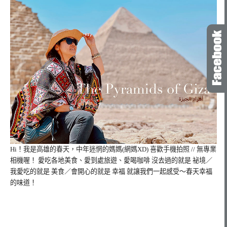
Hi！我是高雄的春天，
中年迷惘的媽媽(網媽XD) 喜歡手機拍照 // 無專業
相機喔！ 愛吃各地美食、愛到處旅遊、愛喝咖啡 沒去過的就是 祕境／
我愛吃的就是 美食／會開心的就是 幸福 就讓我們一起感受～春天幸福
的味道！