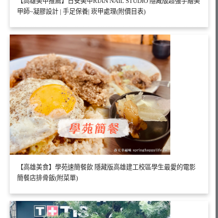
【高雄美甲推薦】日安美甲RIAN NAIL STUDIO 隱藏版超強手繪美
甲師~凝膠設計 | 手足保養| 崁甲處理(附價目表)
【高雄美食】學苑速簡餐飲 隱藏版高雄建工校區學生最愛的電影
簡餐店排骨飯(附菜單)