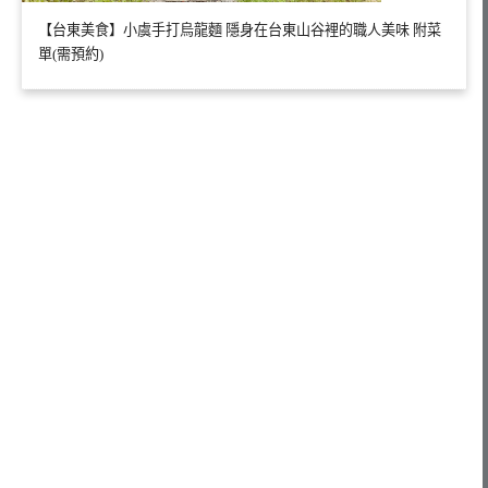
【台東美食】小虞手打烏龍麵 隱身在台東山谷裡的職人美味 附菜
單(需預約)