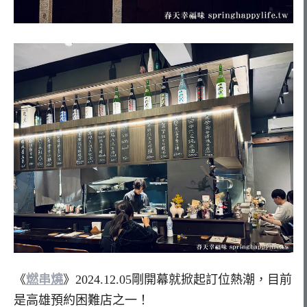
《
燃串燒
》2024.12.05剛開幕就掀起訂位熱潮，目前
是高雄預約困難店之一！