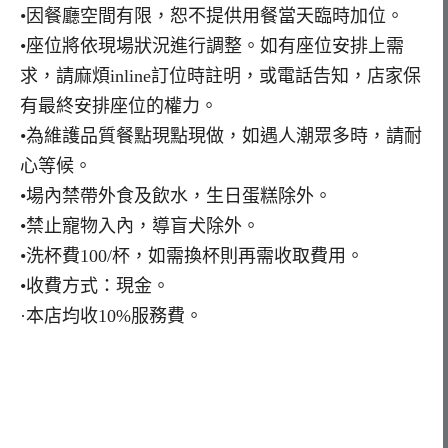
•因餐廳空間有限，恕不提供用餐當天臨時加位。
•座位將依現場狀況進行調整。如有座位安排上需
求，請麻煩inline訂位時註明，或電話告知，店家保
有最終安排座位的權力。
•為維護品質餐點現點現做，如遇人潮眾多時，請耐
心等候。
•場內禁帶外食及飲水，生日蛋糕除外。
•禁止寵物入內，導盲犬除外。
•洗杯費100/杯，如需換杯則再需收取費用。
•收費方式：現金。
·本店均收10%服務費。