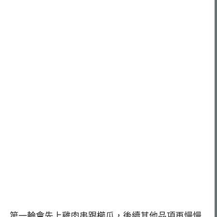
第一輪會先上雞肉串跟櫛瓜，後續其他品項再慢慢