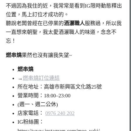
不過因為我住的近，我常常是看到IG限時動態釋出
位置，馬上訂位才成功的。
聽說老闆曾經在已停業的
酒灑職人
服務過，所以我
一直想來朝聖，我太愛酒灑職人的味道，念念不
忘！
燃串燒
果然也沒有讓我失望~
燃串燒
→
燃串燒訂位連結
所在地址：高雄市新興區文化路25號
營業時間：18:00–23:00
(週一、週二公休)
店家電話：
0976 240 202
IG粉絲團：
https://www.instagram.com/moe_yaki/