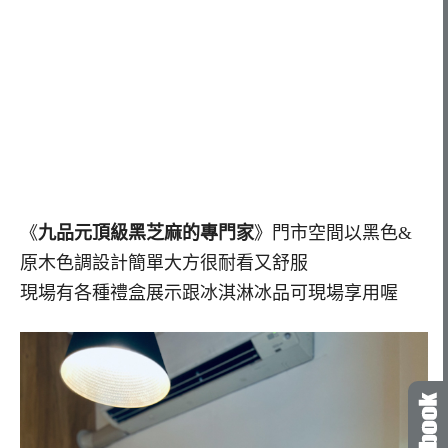
《
九品元頂級黑芝麻的專門家
》門市空間以黑色&
原木色調設計簡單大方很耐看又舒服
現場有各種禮盒展示跟冰淇淋冰品可現場享用喔