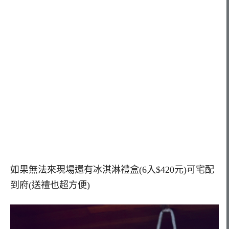
如果無法來現場還有冰淇淋禮盒(6入$420元)可宅配
到府(送禮也超方便)