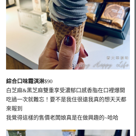
綜合口味霜淇淋
$90
白芝麻&黑芝麻雙重享受濃郁口感香脂在口裡爆開
吃過一次就難忘！要不是我住很遠我真的想天天都
來報到
我覺得這樣的售價老闆娘真是在做興趣的~哈哈