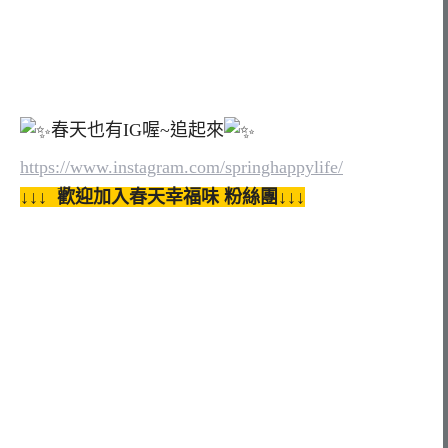
春天也有IG喔~追起來
https://www.instagram.com/springhappylife/
↓↓↓ 歡迎加入春天幸福味 粉絲團↓↓↓