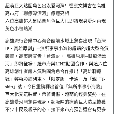
超萌巨大貼圖角色出沒愛河灣!! 響應文博會在高雄
高市府「聊療漂漂河」療癒亮相
六位高雄超人氣貼圖角色巨大化即將現身愛河再現
黃色小鴨熱潮
高雄流行音樂中心海音館前水域上驚喜出現「台灣
IP‧高雄原創」─無所事事小海豹超萌的超大型充氣
裝置，高市府宣告「台灣IP ‧ 高雄原創─聊療漂漂
河」即將登場！繼市府與LINE貼圖合作，與這六位
高雄創作者超人氣貼圖角色合作推出「高雄聊療
號」輕軌彩繪列車、「限定版一卡通」及「親子T-
shirt」後，今日重磅釋出首位「無所事事小海豹」
巨大化充氣裝置，帶著慵懶、超萌的經典姿勢，在
高雄愛河灣驚喜現身，超吸睛的療癒巨大造型擄獲
不少市民及親子的心，接下來市府預告還會有更多