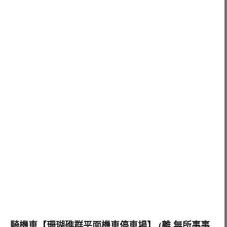
騎機車【珊瑚礁群平面機車停車場】 (離 無所事事