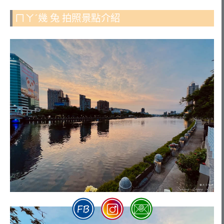
ㄇㄚˊ幾 兔 拍照景點介紹