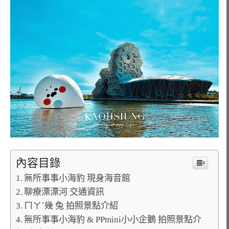
內容目錄
無所事事小海豹 現身海音館
聊療漂漂河 交通資訊
ㄇㄚˊ幾 兔 拍照景點介紹
無所事事小海豹 & PPmini小小企鵝 拍照景點介