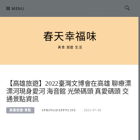
Skip
MENU
to
content
春天幸福味
美食 旅遊 生活
【高雄旅遊】2022臺灣文博會在高雄 聊療漂
漂河現身愛河 海音館 光榮碼頭 真愛碼頭 交
通景點資訊
高雄旅遊/景點
SPRINGHAPPYLIFE
2022-07-30