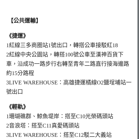
【公共運輸】
《捷運》
1紅線三多商圈站1號出口，轉搭公車接駁紅18
2紅線中央公園站，轉搭100號公車⾄漢神百貨下
車，沿成功⼀路步⾏右轉⾄青年二路直行接海邊路
約15分路程
3LIVE WAREHOUSE：高雄捷運橘線O2鹽埕埔站一
號出口
《輕軌》
1珊瑚礁群、鯨魚堤岸：搭至C10光榮碼頭站
2音浪塔：搭至C11真愛碼頭站
3LIVE WAREHOUSE：搭至C12駁⼆大義站