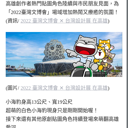
高雄創作者熱門貼圖角色陸續與市民朋友見面，為
「2022臺灣文博會」場域增加熱鬧又療癒的氛圍！
(資訊/
2022 臺灣文博會 ✕ 台灣設計展 在高雄
)
(圖片/
2022 臺灣文博會 ✕ 台灣設計展 在高雄
)
小海豹身高13公尺、寬19公尺
超萌的白色小海豹現身只是剛剛開始喔！
接下來還有其他原創貼圖角色持續登場來萌翻高雄
愛河