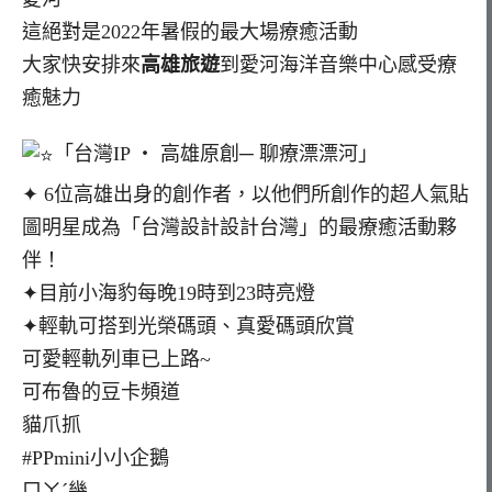
這絕對是2022年暑假的最大場療癒活動
大家快安排來
高雄旅遊
到愛河海洋音樂中心感受療
癒魅力
「台灣IP ‧ 高雄原創─ 聊療漂漂河」
✦ 6位高雄出身的創作者，以他們所創作的超人氣貼
圖明星成為「台灣設計設計台灣」的最療癒活動夥
伴！
✦目前小海豹每晚19時到23時亮燈
✦輕軌可搭到光榮碼頭、真愛碼頭欣賞
可愛輕軌列車已上路~
可布魯的豆卡頻道
貓爪抓
#PPmini小小企鵝
ㄇㄚˊ幾