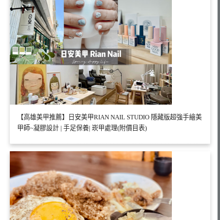
【高雄美甲推薦】日安美甲RIAN NAIL STUDIO 隱藏版超強手繪美
甲師~凝膠設計 | 手足保養| 崁甲處理(附價目表)