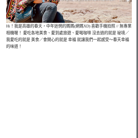
Hi！我是高雄的春天，
中年迷惘的媽媽(網媽XD) 喜歡手機拍照 // 無專業
相機喔！ 愛吃各地美食、愛到處旅遊、愛喝咖啡 沒去過的就是 祕境／
我愛吃的就是 美食／會開心的就是 幸福 就讓我們一起感受～春天幸福
的味道！