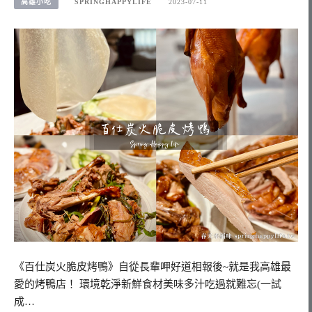
高雄小吃
SPRINGHAPPYLIFE
2023-07-11
《百仕炭火脆皮烤鴨》自從長輩呷好道相報後~就是我高雄最
愛的烤鴨店！ 環境乾淨新鮮食材美味多汁吃過就難忘(一試
成…