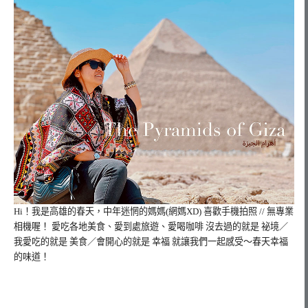
Hi！我是高雄的春天，
中年迷惘的媽媽(網媽XD) 喜歡手機拍照 // 無專業
相機喔！ 愛吃各地美食、愛到處旅遊、愛喝咖啡 沒去過的就是 祕境／
我愛吃的就是 美食／會開心的就是 幸福 就讓我們一起感受～春天幸福
的味道！