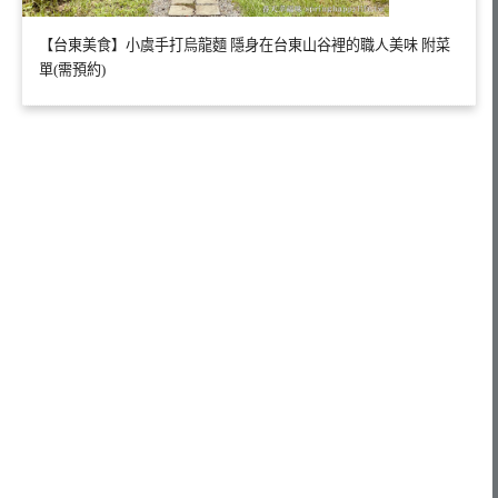
【台東美食】小虞手打烏龍麵 隱身在台東山谷裡的職人美味 附菜
單(需預約)