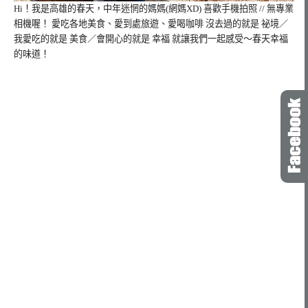
Hi！我是高雄的春天，
中年迷惘的媽媽(網媽XD) 喜歡手機拍照 // 無專業
相機喔！ 愛吃各地美食、愛到處旅遊、愛喝咖啡 沒去過的就是 祕境／
我愛吃的就是 美食／會開心的就是 幸福 就讓我們一起感受～春天幸福
的味道！