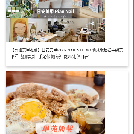
【高雄美甲推薦】日安美甲RIAN NAIL STUDIO 隱藏版超強手繪美
甲師~凝膠設計 | 手足保養| 崁甲處理(附價目表)