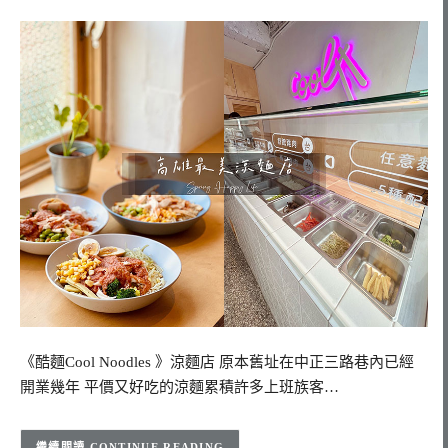
《酷麵Cool Noodles 》涼麵店 原本舊址在中正三路巷內已經
開業幾年 平價又好吃的涼麵累積許多上班族客…
CONTINUE READING