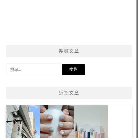
搜尋文章
搜
尋
關
鍵
近期文章
字: