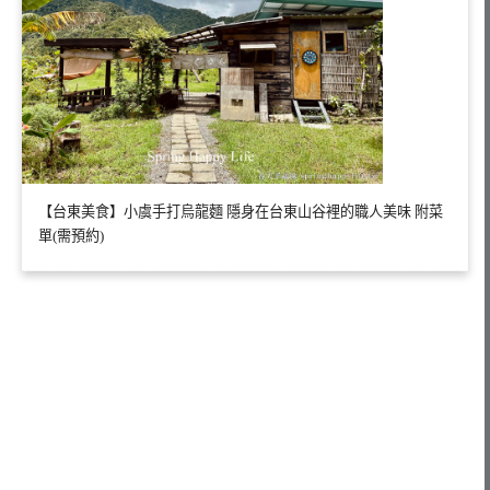
【台東美食】小虞手打烏龍麵 隱身在台東山谷裡的職人美味 附菜
單(需預約)