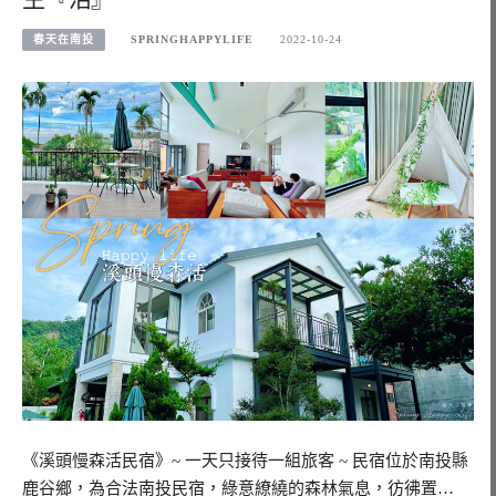
春天在南投
SPRINGHAPPYLIFE
2022-10-24
《溪頭慢森活民宿》~ 一天只接待一組旅客 ~ 民宿位於南投縣
鹿谷鄉，為合法南投民宿，綠意繚繞的森林氣息，彷彿置…