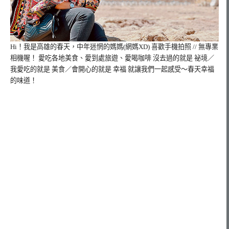
Hi！我是高雄的春天，
中年迷惘的媽媽(網媽XD) 喜歡手機拍照 // 無專業
相機喔！ 愛吃各地美食、愛到處旅遊、愛喝咖啡 沒去過的就是 祕境／
我愛吃的就是 美食／會開心的就是 幸福 就讓我們一起感受～春天幸福
的味道！