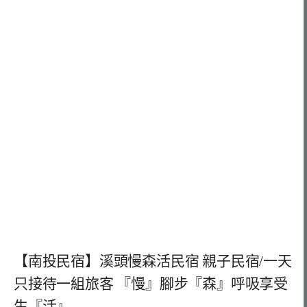
【南投民宿】溪頭慢森活民宿 親子民宿/一天
只接待一組旅客 『慢』腳步『森』呼吸享受
生『活』