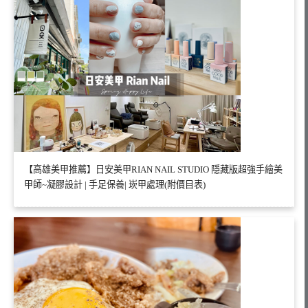
【高雄美甲推薦】日安美甲RIAN NAIL STUDIO 隱藏版超強手繪美
甲師~凝膠設計 | 手足保養| 崁甲處理(附價目表)