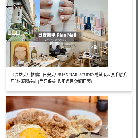
【高雄美甲推薦】日安美甲RIAN NAIL STUDIO 隱藏版超強手繪美
甲師~凝膠設計 | 手足保養| 崁甲處理(附價目表)