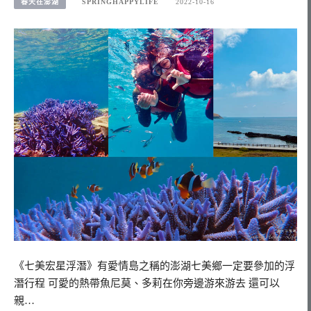
春天在澎湖
SPRINGHAPPYLIFE
2022-10-16
《七美宏星浮潛》有愛情島之稱的澎湖七美鄉一定要參加的浮
潛行程 可愛的熱帶魚尼莫、多莉在你旁邊游來游去 還可以
親…