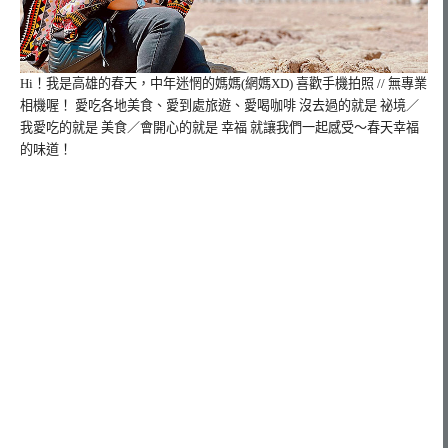
Hi！我是高雄的春天，
中年迷惘的媽媽(網媽XD) 喜歡手機拍照 // 無專業
相機喔！ 愛吃各地美食、愛到處旅遊、愛喝咖啡 沒去過的就是 祕境／
我愛吃的就是 美食／會開心的就是 幸福 就讓我們一起感受～春天幸福
的味道！