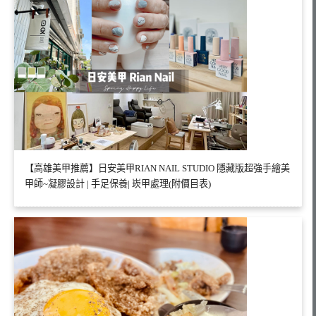
【高雄美甲推薦】日安美甲RIAN NAIL STUDIO 隱藏版超強手繪美
甲師~凝膠設計 | 手足保養| 崁甲處理(附價目表)