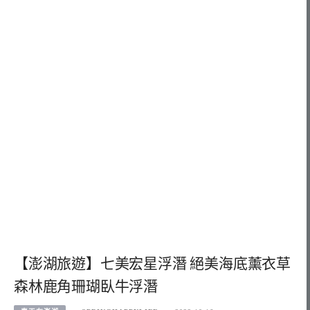
【澎湖旅遊】七美宏星浮潛 絕美海底薰衣草
森林鹿角珊瑚臥牛浮潛